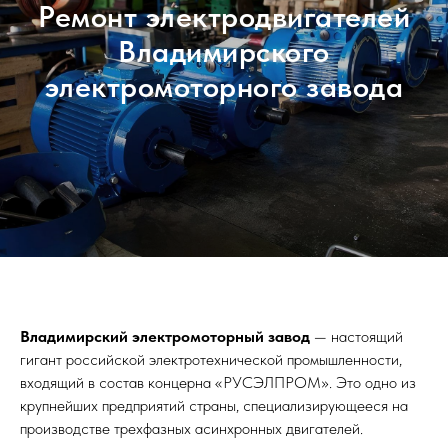
Ремонт электродвигателей
Владимирского
электромоторного завода
Владимирский электромоторный завод
— настоящий
гигант российской электротехнической промышленности,
входящий в состав концерна «РУСЭЛПРОМ». Это одно из
крупнейших предприятий страны, специализирующееся на
производстве трехфазных асинхронных двигателей.