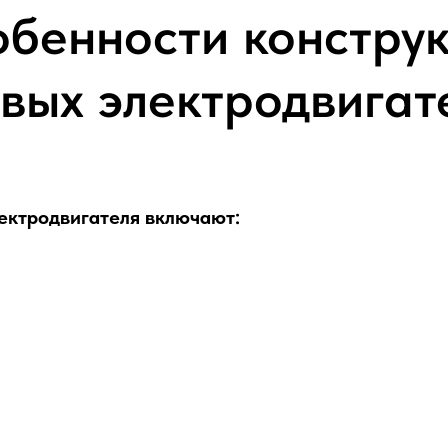
бенности констру
овых электродвигат
ектродвигателя включают: