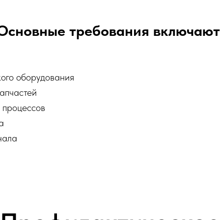
Основные требования включают
кого оборудования
апчастей
 процессов
а
нала