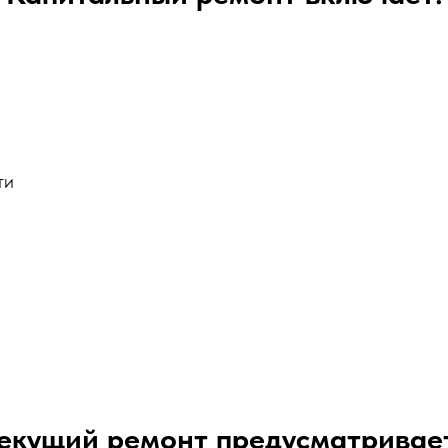
ти
екущий ремонт предусматривае