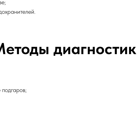
зе;
дохранителей.
Методы диагностик
 подгаров;