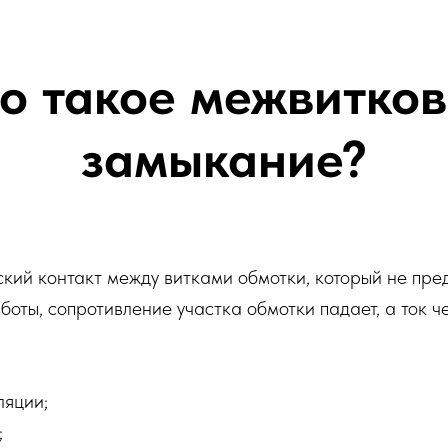
о такое межвитко
замыкание?
ий контакт между витками обмотки, который не пред
боты, сопротивление участка обмотки падает, а ток ч
ляции;
;