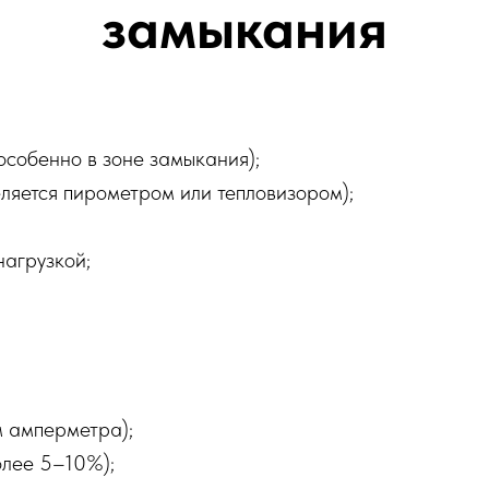
замыкания
особенно в зоне замыкания);
ляется пирометром или тепловизором);
нагрузкой;
м амперметра);
олее 5–10%);