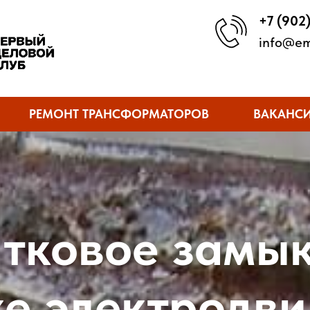
+7 (902
info@em
РЕМОНТ ТРАНСФОРМАТОРОВ
ВАКАНС
тковое замык
е электродви