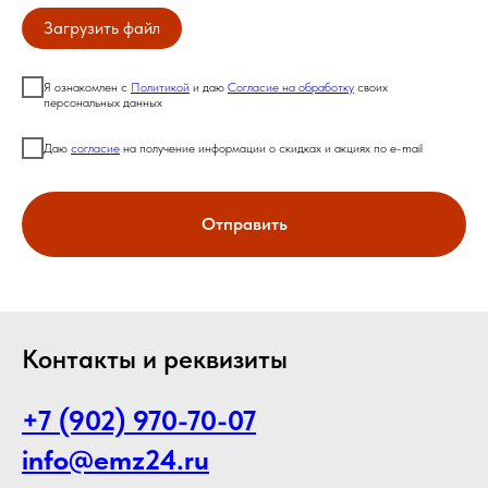
Загрузить файл
Я ознакомлен с
Политикой
и даю
Согласие на обработку
своих
персональных данных
Даю
согласие
на получение информации о скидках и акциях по e-mail
Отправить
Контакты и реквизиты
+7 (902) 970-70-07
info@emz24.ru