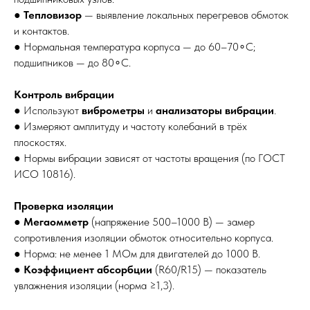
●
Тепловизор
— выявление локальных перегревов обмоток
и контактов.
● Нормальная температура корпуса — до 60–70∘C;
подшипников — до 80∘C.
Контроль вибрации
● Используют
виброметры
и
анализаторы вибрации
.
● Измеряют амплитуду и частоту колебаний в трёх
плоскостях.
● Нормы вибрации зависят от частоты вращения (по ГОСТ
ИСО 10816).
Проверка изоляции
●
Мегаомметр
(напряжение 500–1000 В) — замер
сопротивления изоляции обмоток относительно корпуса.
● Норма: не менее 1 МОм для двигателей до 1000 В.
●
Коэффициент абсорбции
(R60​/R15​) — показатель
увлажнения изоляции (норма ≥1,3).