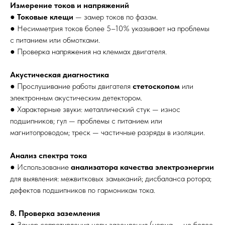
Измерение токов и напряжений
●
Токовые клещи
— замер токов по фазам.
● Несимметрия токов более 5–10% указывает на проблемы
с питанием или обмотками.
● Проверка напряжения на клеммах двигателя.
Акустическая диагностика
● Прослушивание работы двигателя
стетоскопом
или
электронным акустическим детектором.
● Характерные звуки: металлический стук — износ
подшипников; гул — проблемы с питанием или
магнитопроводом; треск — частичные разряды в изоляции.
Анализ спектра тока
● Использование
анализатора качества электроэнергии
для выявления: межвитковых замыканий; дисбаланса ротора;
дефектов подшипников по гармоникам тока.
8. Проверка заземления
● Замер сопротивления цепи заземления (норма — не более